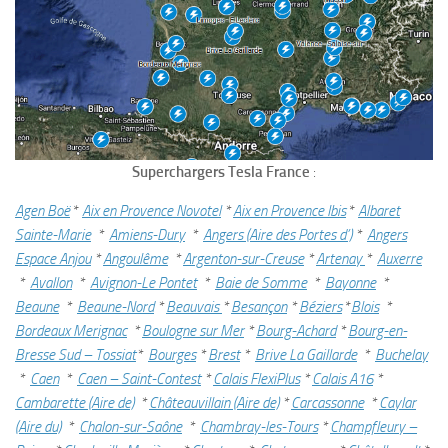
Superchargers Tesla France
:
Agen Boë
*
Aix en Provence Novotel
*
Aix en Provence Ibis
*
Albaret
Sainte-Marie
*
Amiens-Dury
*
Angers (Aire des Portes d’)
*
Angers
Espace Anjou
*
Angoulême
*
Argenton-sur-Creuse
*
Artenay
*
Auxerre
*
Avallon
*
Avignon-Le Pontet
*
Baie de Somme
*
Bayonne
*
Beaune
*
Beaune-Nord
*
Beauvais
*
Besançon
*
Béziers
*
Blois
*
Bordeaux Merignac
*
Boulogne sur Mer
*
Bourg-Achard
*
Bourg-en-
Bresse Sud – Tossiat
*
Bourges
*
Brest
*
Brive La Gaillarde
*
Buchelay
*
Caen
*
Caen – Saint-Contest
*
Calais FlexiPlus
*
Calais A16
*
Cambarette (Aire de)
*
Châteauvillain (Aire de)
*
Carcassonne
*
Caylar
(Aire du)
*
Chalon-sur-Saône
*
Chambray-les-Tours
*
Champfleury –