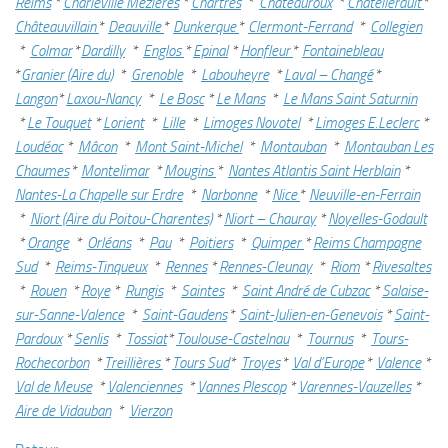
Reims
*
Charleville Mezières
*
Chartres
*
Chateauroux
*
Châtellerault
*
Châteauvillain
*
Deauville
*
Dunkerque
*
Clermont-Ferrand
*
Collegien
*
Colmar
*
Dardilly
*
Englos
*
Epinal
*
Honfleur
*
Fontainebleau
*
Granier (Aire du)
*
Grenoble
*
Labouheyre
*
Laval – Changé
*
Langon
*
Laxou-Nancy
*
Le Bosc
*
Le Mans
*
Le Mans Saint Saturnin
*
Le Touquet
*
Lorient
*
Lille
*
Limoges Novotel
*
Limoges E.Leclerc
*
Loudéac
*
Mâcon
*
Mont Saint-Michel
*
Montauban
*
Montauban Les
Chaumes
*
Montelimar
*
Mougins
*
Nantes Atlantis Saint Herblain
*
Nantes-La Chapelle sur Erdre
*
Narbonne
*
Nice
*
Neuville-en-Ferrain
*
Niort (Aire du Poitou-Charentes)
*
Niort – Chauray
*
Noyelles-Godault
*
Orange
*
Orléans
*
Pau
*
Poitiers
*
Quimper
*
Reims Champagne
Sud
*
Reims-Tinqueux
*
Rennes
*
Rennes-Cleunay
*
Riom
*
Rivesaltes
*
Rouen
*
Roye
*
Rungis
*
Saintes
*
Saint André de Cubzac
*
Salaise-
sur-Sanne-Valence
*
Saint-Gaudens
*
Saint-Julien-en-Genevois
*
Saint-
Pardoux
*
Senlis
*
Tossiat
*
Toulouse-Castelnau
*
Tournus
*
Tours-
Rochecorbon
*
Treillières
*
Tours Sud
*
Troyes
*
Val d’Europe
*
Valence
*
Val de Meuse
*
Valenciennes
*
Vannes Plescop
*
Varennes-Vauzelles
*
Aire de Vidauban
*
Vierzon