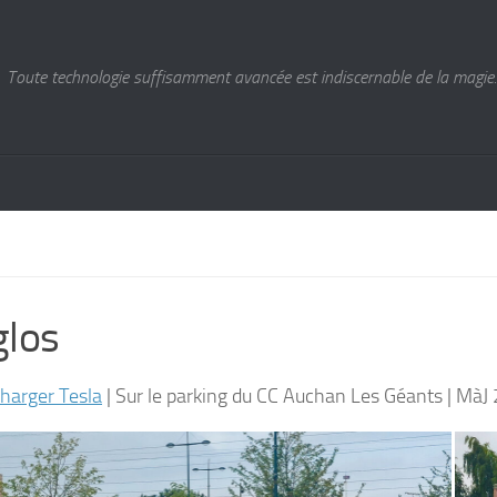
Toute technologie suffisamment avancée est indiscernable de la magie. 
glos
harger Tesla
| Sur le parking du CC Auchan Les Géants | Mà