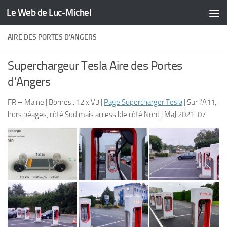
Le Web de Luc-Michel
Skip to content
AIRE DES PORTES D’ANGERS
Superchargeur Tesla Aire des Portes
d’Angers
FR – Maine | Bornes : 12 x V3 |
Page Supercharger Tesla
| Sur l’A11,
hors péages, côté Sud mais accessible côté Nord | MaJ 2021-07