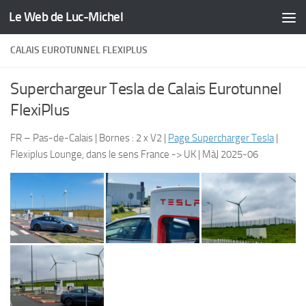
Le Web de Luc-Michel
Skip to content
CALAIS EUROTUNNEL FLEXIPLUS
Superchargeur Tesla de Calais Eurotunnel
FlexiPlus
FR – Pas-de-Calais | Bornes : 2 x V2 |
Page Supercharger Tesla
|
Flexiplus Lounge, dans le sens France -> UK | MàJ 2025-06