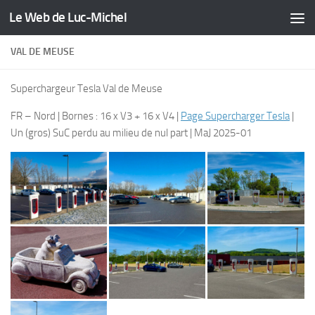
Le Web de Luc-Michel
Skip to content
VAL DE MEUSE
Superchargeur Tesla Val de Meuse
FR – Nord | Bornes : 16 x V3 + 16 x V4 |
Page Supercharger Tesla
|
Un (gros) SuC perdu au milieu de nul part | MaJ 2025-01