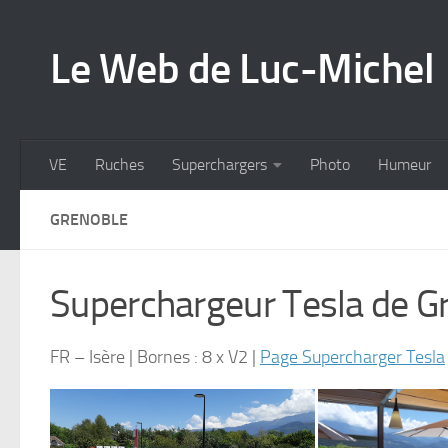
Skip to content
Le Web de Luc-Michel
VE
Ruches
Superchargers
Photo
Humeur
GRENOBLE
Superchargeur Tesla de G
FR – Isère | Bornes : 8 x V2 |
Page Supercharger Tesla