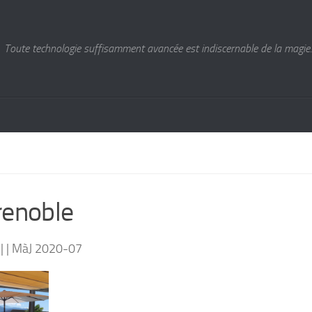
Toute technologie suffisamment avancée est indiscernable de la magie. 
renoble
| | MàJ 2020-07