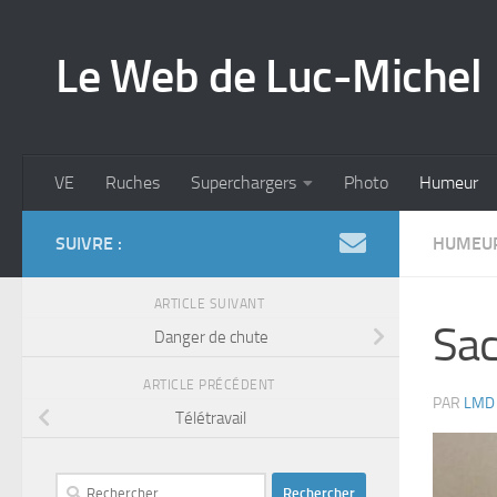
Skip to content
Le Web de Luc-Michel
VE
Ruches
Superchargers
Photo
Humeur
SUIVRE :
HUMEU
ARTICLE SUIVANT
Sac
Danger de chute
ARTICLE PRÉCÉDENT
PAR
LMD
Télétravail
Rechercher :