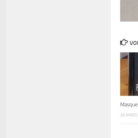
VOU
Masque 
30 MARS