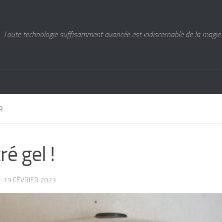
Toute technologie suffisamment avancée est indiscernable de la magie. 
R
ré gel !
·
19 FÉVRIER 2023